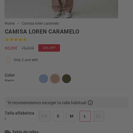
Home
Camisa loren caramelo
CAMISA LOREN CARAMELO
Regular
60,00€
75,00€
20%
OFF
price
Only
2
unit left!
Color
Marrón
Te recomendamos escoger tu talla habitual
Talla alfabética
XS
S
M
L
XL
L
Tabla de tallas