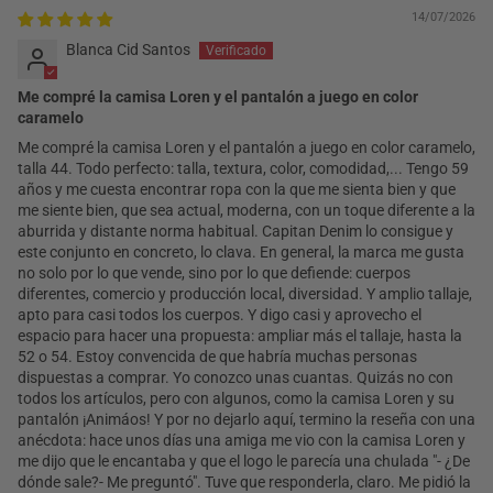
14/07/2026
Blanca Cid Santos
Me compré la camisa Loren y el pantalón a juego en color
caramelo
Me compré la camisa Loren y el pantalón a juego en color caramelo,
talla 44. Todo perfecto: talla, textura, color, comodidad,... Tengo 59
años y me cuesta encontrar ropa con la que me sienta bien y que
me siente bien, que sea actual, moderna, con un toque diferente a la
aburrida y distante norma habitual. Capitan Denim lo consigue y
este conjunto en concreto, lo clava. En general, la marca me gusta
no solo por lo que vende, sino por lo que defiende: cuerpos
diferentes, comercio y producción local, diversidad. Y amplio tallaje,
apto para casi todos los cuerpos. Y digo casi y aprovecho el
espacio para hacer una propuesta: ampliar más el tallaje, hasta la
52 o 54. Estoy convencida de que habría muchas personas
dispuestas a comprar. Yo conozco unas cuantas. Quizás no con
todos los artículos, pero con algunos, como la camisa Loren y su
pantalón ¡Animáos! Y por no dejarlo aquí, termino la reseña con una
anécdota: hace unos días una amiga me vio con la camisa Loren y
me dijo que le encantaba y que el logo le parecía una chulada "- ¿De
dónde sale?- Me preguntó". Tuve que responderla, claro. Me pidió la